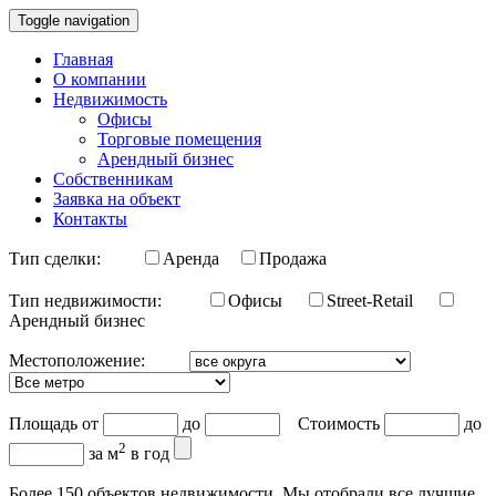
Toggle navigation
Главная
О компании
Недвижимость
Офисы
Торговые помещения
Арендный бизнес
Собственникам
Заявка на объект
Контакты
Тип сделки:
Аренда
Продажа
Тип недвижимости:
Офисы
Street-Retail
Арендный бизнес
Местоположение:
Площадь от
до
Стоимость
до
2
за м
в год
Более 150 объектов недвижимости. Мы отобрали все лучшие