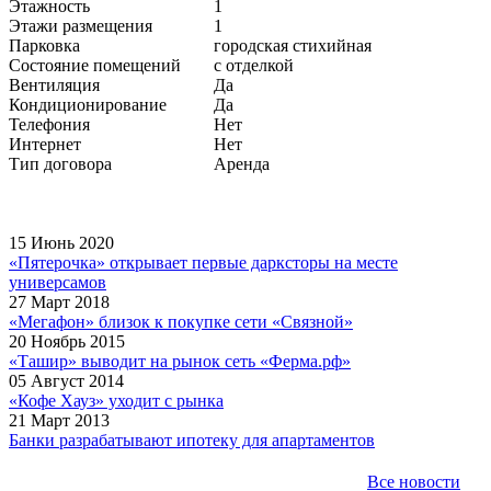
Этажность
1
Этажи размещения
1
Парковка
городская стихийная
Состояние помещений
с отделкой
Вентиляция
Да
Кондиционирование
Да
Телефония
Нет
Интернет
Нет
Тип договора
Аренда
15 Июнь 2020
«Пятерочка» открывает первые дарксторы на месте
универсамов
27 Март 2018
«Мегафон» близок к покупке сети «Связной»
20 Ноябрь 2015
«Ташир» выводит на рынок сеть «Ферма.рф»
05 Август 2014
«Кофе Хауз» уходит с рынка
21 Март 2013
Банки разрабатывают ипотеку для апартаментов
Все новости