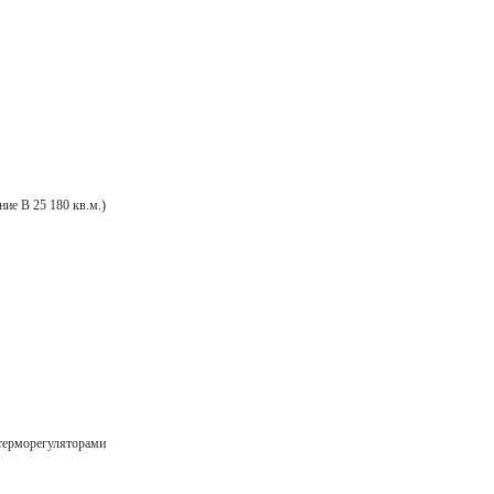
ние B 25 180 кв.м.)
терморегуляторами