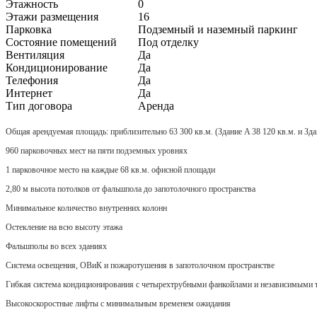
Этажность
0
Этажи размещения
16
Парковка
Подземный и наземный паркинг
Состояние помещений
Под отделку
Вентиляция
Да
Кондиционирование
Да
Телефония
Да
Интернет
Да
Тип договора
Аренда
Общая арендуемая площадь: приблизительно 63 300 кв.м. (Здание A 38 120 кв.м. и Зда
960 парковочных мест на пяти подземных уровнях
1 парковочное место на каждые 68 кв.м. офисной площади
2,80 м высота потолков от фальшпола до запотолочного пространства
Минимальное количество внутренних колонн
Остекление на всю высоту этажа
Фальшполы во всех зданиях
Система освещения, ОВиК и пожаротушения в запотолочном пространстве
Гибкая система кондиционирования с четырехтрубными фанкойлами и независимыми 
Высокоскоростные лифты с минимальным временем ожидания