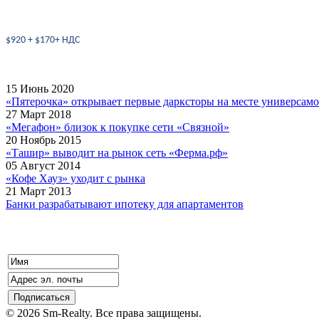
$920 + $170+ НДС
15 Июнь 2020
«Пятерочка» открывает первые дарксторы на месте универсам
27 Март 2018
«Мегафон» близок к покупке сети «Связной»
20 Ноябрь 2015
«Ташир» выводит на рынок сеть «Ферма.рф»
05 Август 2014
«Кофе Хауз» уходит с рынка
21 Март 2013
Банки разрабатывают ипотеку для апартаментов
© 2026 Sm-Realty. Все права защищены.