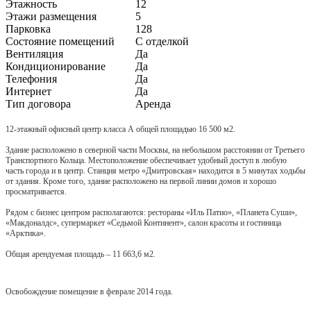
Этажность
12
Этажи размещения
5
Парковка
128
Состояние помещений
С отделкой
Вентиляция
Да
Кондиционирование
Да
Телефония
Да
Интернет
Да
Тип договора
Аренда
12-этажный офисный центр класса А общей площадью 16 500 м2.
Здание расположено в северной части Москвы, на небольшом расстоянии от Третьего
Транспортного Кольца. Местоположение обеспечивает удобный доступ в любую
часть города и в центр. Станция метро «Дмитровская» находится в 5 минутах ходьбы
от здания. Кроме того, здание расположено на первой линии домов и хорошо
просматривается.
Рядом с бизнес центром располагаются: рестораны «Иль Патио», «Планета Суши»,
«Макдоналдс», супермаркет «Седьмой Континент», салон красоты и гостиница
«Арктика».
Общая арендуемая площадь – 11 663,6 м2.
Освобождение помещение в феврале 2014 года.